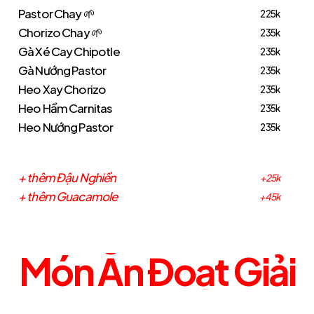
Pastor Chay 🌱
225k
Chorizo Chay 🌱
235k
Gà Xé Cay Chipotle
235k
Gà Nướng Pastor
235k
Heo Xay Chorizo
235k
Heo Hầm Carnitas
235k
Heo Nướng Pastor
235k
+ thêm Đậu Nghiền
+25k
+ thêm Guacamole
+45k
Món Ăn
Đoạt Giải