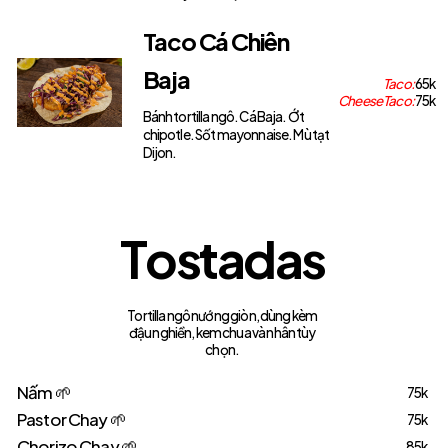
Taco Cá Chiên
Baja
Taco:
65k
Cheese Taco:
75k
Bánh tortilla ngô. Cá Baja. Ớt
chipotle. Sốt mayonnaise. Mù tạt
Dijon.
T
o
s
t
a
d
a
s
Tortilla ngô nướng giòn, dùng kèm
đậu nghiền, kem chua và nhân tùy
chọn.
Nấm 🌱
75k
Pastor Chay 🌱
75k
Chorizo Chay 🌱
85k