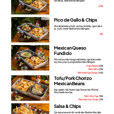
cắt hạt lựu. Bánh tortilla chiên giòn.
225k
Pico de Gallo & Chips
Pico de Gallo (dưa chuột, cà chua, hành tây, ngò rí, dầu ô
liu, muối, chanh). Bánh tortilla chiên giòn.
115k
Mexican Queso
Fundido
Phô mai tan chảy trộn gia vị (hành tây, ngò rí), kèm nhân
tùy chọn, phục vụ cùng bánh tortilla chiên giòn.
Only Cheese:
225k
Thêm Nấm:
235k
Thêm Heo Xay Chorizo:
245k
Tofu/Pork Chorizo
Mexican Beans
Đậu nghiền. Tofu Pastor hoặc Chorizo heo. Phô mai
Mozzarella tan chảy.
Thêm Tofu Chay:
195k
Thêm Heo Xay Chorizo:
215k
Salsa & Chips
Các loại salsa xanh, đỏ, cam & đen. Bánh tortilla chiên