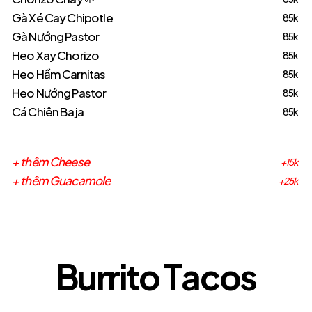
Gà Xé Cay Chipotle
85k
Gà Nướng Pastor
85k
Heo Xay Chorizo
85k
Heo Hầm Carnitas
85k
Heo Nướng Pastor
85k
Cá Chiên Baja
85k
+ thêm Cheese
+15k
+ thêm Guacamole
+25k
B
u
r
r
i
t
o
T
a
c
o
s