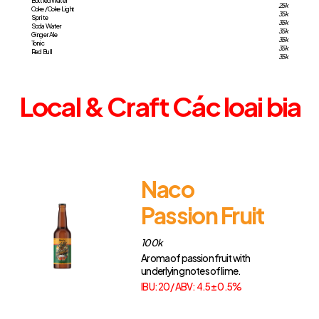
Bottled Water
25k
Coke / Coke Light
35k
Sprite
35k
Soda Water
35k
Ginger Ale
35k
Tonic
35k
Red Bull
35k
Local
&
Craft
Các loại bia
Naco
Passion Fruit
100k
Aroma of passion fruit with
underlying notes of lime.
IBU: 20 / ABV: 4.5 ± 0.5%