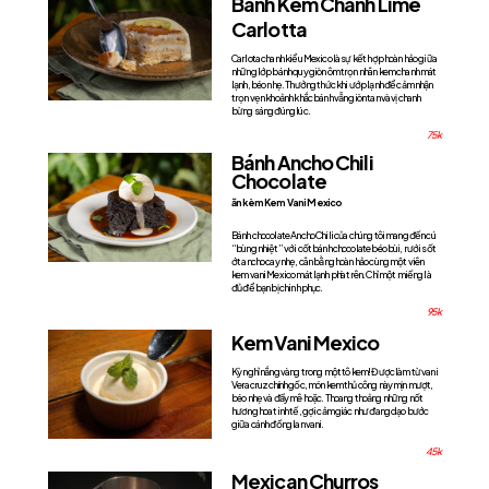
Bánh Kem Chanh Lime
Carlotta
Carlota chanh kiểu Mexico là sự kết hợp hoàn hảo giữa
những lớp bánh quy giòn ôm trọn nhân kem chanh mát
lạnh, béo nhẹ. Thưởng thức khi ướp lạnh để cảm nhận
trọn vẹn khoảnh khắc bánh vẫn giòn tan và vị chanh
bừng sáng đúng lúc.
75k
Bánh Ancho Chili
Chocolate
ăn kèm Kem Vani Mexico
Bánh chocolate Ancho Chili của chúng tôi mang đến cú
“bùng nhiệt” với cốt bánh chocolate béo bùi, rưới sốt
ớt ancho cay nhẹ, cân bằng hoàn hảo cùng một viên
kem vani Mexico mát lạnh phía trên. Chỉ một miếng là
đủ để bạn bị chinh phục.
95k
Kem Vani Mexico
Kỳ nghỉ nắng vàng trong một tô kem! Được làm từ vani
Veracruz chính gốc, món kem thủ công này mịn mượt,
béo nhẹ và đầy mê hoặc. Thoang thoảng những nốt
hương hoa tinh tế, gợi cảm giác như đang dạo bước
giữa cánh đồng lan vani.
45k
Mexican Churros