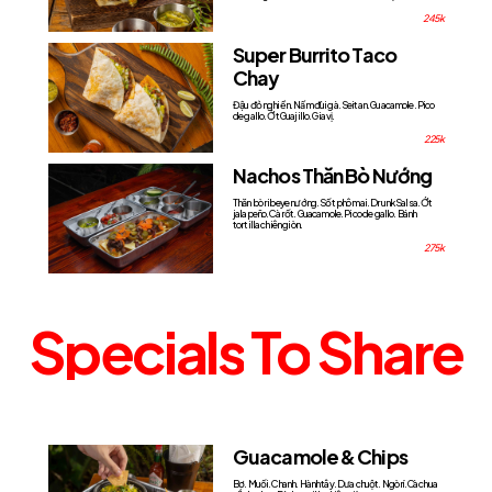
245k
Super Burrito Taco
Chay
Đậu đỏ nghiền. Nấm đùi gà. Seitan. Guacamole. Pico
de gallo. Ớt Guajillo. Gia vị.
225k
Nachos Thăn Bò Nướng
Thăn bò ribeye nướng. Sốt phô mai. Drunk Salsa. Ớt
jalapeño. Cà rốt. Guacamole. Pico de gallo. Bánh
tortilla chiên giòn.
275k
Specials
To
Share
Guacamole & Chips
Bơ. Muối. Chanh. Hành tây. Dưa chuột. Ngò rí. Cà chua