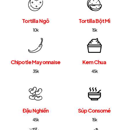
Tortilla Ngô
Tortilla Bột Mì
10k
15k
Chipotle Mayonnaise
Kem Chua
35k
45k
Đậu Nghiền
Súp Consomé
45k
15k