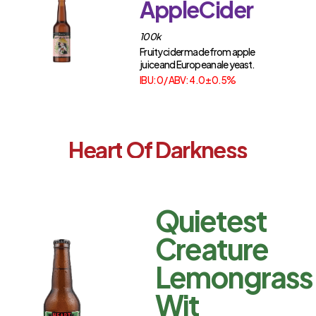
AppleCider
100k
Fruity cider made from apple
juice and European ale yeast.
IBU: 0 / ABV: 4.0 ± 0.5%
Heart
Of
Darkness
Quietest
Creature
Lemongrass
Wit