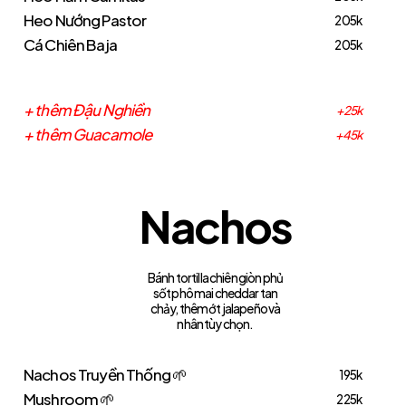
Heo Nướng Pastor
205k
Cá Chiên Baja
205k
+ thêm Đậu Nghiền
+25k
+ thêm Guacamole
+45k
N
a
c
h
o
s
Bánh tortilla chiên giòn phủ
sốt phô mai cheddar tan
chảy, thêm ớt jalapeño và
nhân tùy chọn.
Nachos Truyền Thống 🌱
195k
Mushroom 🌱
225k