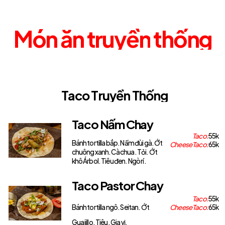
Món
ăn
truyền
thống
T
a
c
o
T
r
u
y
ề
n
T
h
ố
n
g
Taco Nấm Chay
Taco:
55k
Bánh tortilla bắp. Nấm đùi gà. Ớt
Cheese Taco:
65k
chuông xanh. Cà chua. Tỏi. Ớt
khô Árbol. Tiêu đen. Ngò rí.
Taco Pastor Chay
Taco:
55k
Bánh tortilla ngô. Seitan. Ớt
Cheese Taco:
65k
Guajillo. Tiêu. Gia vị.