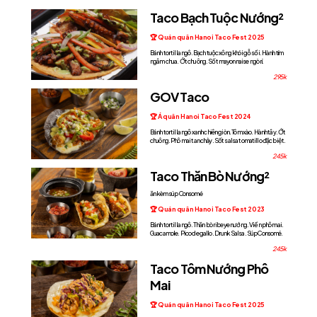
Taco Bạch Tuộc Nướng²
🏆 Quán quân Hanoi Taco Fest 2025
Bánh tortilla ngô. Bạch tuộc xông khói gỗ sồi. Hành tím
ngâm chua. Ớt chuông. Sốt mayonnaise ngò rí.
295k
GOV Taco
🏆 Á quân Hanoi Taco Fest 2024
Bánh tortilla ngô xanh chiên giòn. Tôm xào. Hành tây. Ớt
chuông. Phô mai tan chảy. Sốt salsa tomatillo đặc biệt.
245k
Taco Thăn Bò Nướng²
ăn kèm súp Consomé
🏆 Quán quân Hanoi Taco Fest 2023
Bánh tortilla ngô. Thăn bò ribeye nướng. Viền phô mai.
Guacamole. Pico de gallo. Drunk Salsa. Súp Consomé.
245k
Taco Tôm Nướng Phô
Mai
🏆 Quán quân Hanoi Taco Fest 2025