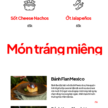
Sốt Cheese Nachos
Ớt Jalapeños
65k
65k
Món
tráng
miệng
Bánh Flan Mexico
Bánh flan đặc biệt với dấu ấn Mexico là sự hòa quyện
tinh tế giữa lớp caramel đậm đà và nền custard vani
mịn mượt. Độ ngọt vừa vặn giúp món tráng miệng này
chạm đúng mọi cung bậc vị giác, khiến bạn chỉ muốn
thưởng thức thêm lần nữa.
75k