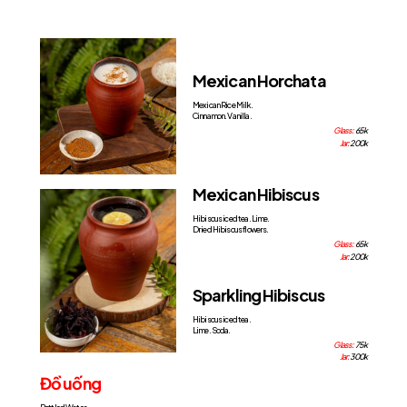
Mexican Horchata
Mexican Rice Milk.
Cinnamon. Vanilla.
Glass:
65k
Jar:
200k
Mexican Hibiscus
Hibiscus iced tea. Lime.
Dried Hibiscus flowers.
Glass:
65k
Jar:
200k
Sparkling Hibiscus
Hibiscus iced tea.
Lime. Soda.
Glass:
75k
Jar:
300k
Price
Đồ uống