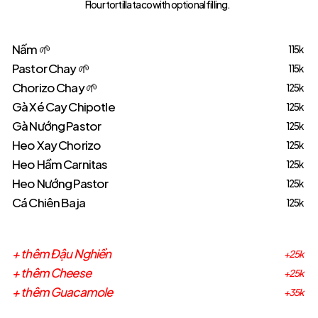
Flour tortilla taco with optional filling.
Nấm 🌱
115k
Pastor Chay 🌱
115k
Chorizo Chay 🌱
125k
Gà Xé Cay Chipotle
125k
Gà Nướng Pastor
125k
Heo Xay Chorizo
125k
Heo Hầm Carnitas
125k
Heo Nướng Pastor
125k
Cá Chiên Baja
125k
+ thêm Đậu Nghiền
+25k
+ thêm Cheese
+25k
+ thêm Guacamole
+35k