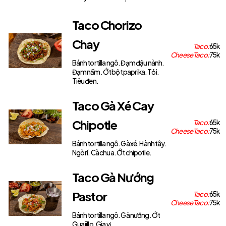
Taco Chorizo
Chay
Taco:
65k
Cheese Taco:
75k
Bánh tortilla ngô. Đạm đậu nành.
Đạm nấm. Ớt bột paprika. Tỏi.
Tiêu đen.
Taco Gà Xé Cay
Chipotle
Taco:
65k
Cheese Taco:
75k
Bánh tortilla ngô. Gà xé. Hành tây.
Ngò rí. Cà chua. Ớt chipotle.
Taco Gà Nướng
Pastor
Taco:
65k
Cheese Taco:
75k
Bánh tortilla ngô. Gà nướng. Ớt
Guajillo. Gia vị.