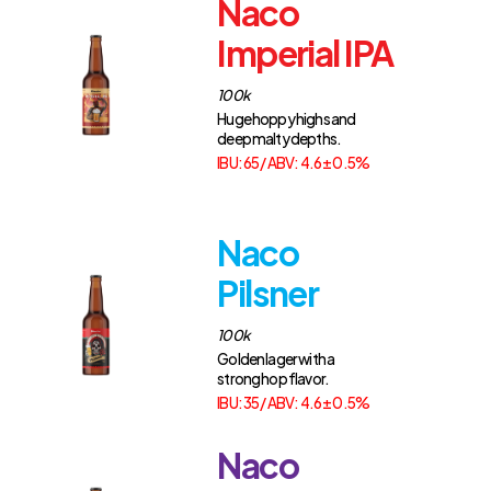
Naco
Imperial IPA
100k
Huge hoppy highs and
deep malty depths.
IBU: 65 / ABV: 4.6 ± 0.5%
Naco
Pilsner
100k
Golden lager with a
strong hop flavor.
IBU: 35 / ABV: 4.6 ± 0.5%
Naco