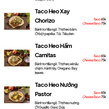
Taco Heo Xay
Chorizo
Taco:
65k
Cheese Taco:
75k
Bánh tortilla ngô. Thịt heo băm.
Ớt bột paprika. Tỏi. Tiêu đen.
Taco Heo Hầm
Carnitas
Taco:
65k
Cheese Taco:
75k
Bánh tortilla ngô. Thịt heo xé nấu
chậm. Hành tây. Oregano. Bay
leaves.
Taco Heo Nướng
Pastor
Taco:
65k
Cheese Taco:
75k
Bánh tortilla ngô. Thịt heo nướng.
Ớt Guajillo. Gia vị. Dứa.