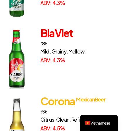
ABV: 4.3%
BiaViet
35k
Mild. Grainy. Mellow.
ABV: 4.3%
Corona
Mexican Beer
95k
English
Citrus. Clean. Refreshing.
Vietnamese
ABV: 4.5%