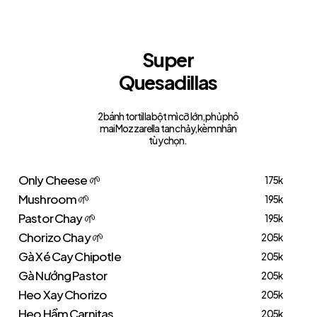
S
u
p
e
r
Q
u
e
s
a
d
i
l
l
a
s
2 bánh tortilla bột mì cỡ lớn, phủ phô
mai Mozzarella tan chảy, kèm nhân
tùy chọn.
Only Cheese 🌱
175k
Mushroom 🌱
195k
Pastor Chay 🌱
195k
Chorizo Chay 🌱
205k
Gà Xé Cay Chipotle
205k
Gà Nướng Pastor
205k
Heo Xay Chorizo
205k
Heo Hầm Carnitas
205k