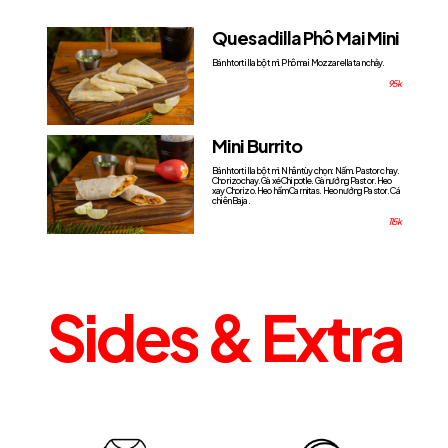
Quesadilla Phô Mai Mini
Bánh tortilla bột mì. Phô mai Mozzarella tan chảy.
95k
Mini Burrito
Bánh tortilla bột mì. Nhân tùy chọn: Nấm. Pastor chay.
Chorizo chay. Gà xé Chipotle. Gà nướng Pastor. Heo
xay Chorizo. Heo hầm Carnitas. Heo nướng Pastor. Cá
chiên Baja.
115k
Sides
&
Extra