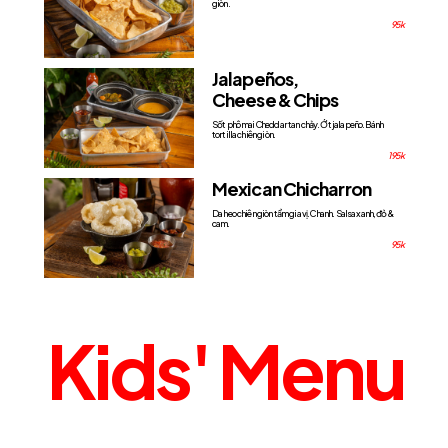
giòn.
95k
Jalapeños,
Cheese & Chips
Sốt phô mai Cheddar tan chảy. Ớt jalapeño. Bánh
tortilla chiên giòn.
195k
Mexican Chicharron
Da heo chiên giòn tẩm gia vị. Chanh. Salsa xanh, đỏ &
cam.
95k
Kids'
Menu