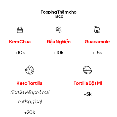
Topping
Thêm cho
Taco
Kem Chua
Đậu Nghiền
Guacamole
+10k
+10k
+15k
Keto Tortilla
Tortilla Bột Mì
(Tortilla viền phô mai
+5k
nướng giòn)
+20k