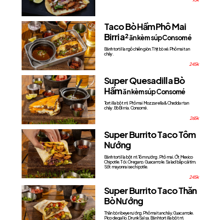
Taco Bò Hầm Phô Mai
Birria²
ăn kèm súp Consomé
Bánh tortilla ngô chiên giòn. Thịt bò xé. Phô mai tan
chảy.
245k
Super Quesadilla Bò
Hầm
ăn kèm súp Consomé
Tortilla bột mì. Phô mai Mozzarella & Cheddar tan
chảy. Bò Birria. Consomé.
265k
Super Burrito Taco Tôm
Nướng
Bánh tortilla bột mì. Tôm nướng. Phô mai. Ớt Mexico
Chipotle. Tỏi. Oregano. Guacamole. Salad bắp cải tím.
Sốt mayonnaise chipotle.
245k
Super Burrito Taco Thăn
Bò Nướng
Thăn bò ribeye nướng. Phô mai tan chảy. Guacamole.
Pico de gallo. Drunk Salsa. Bánh tortilla bột mì.