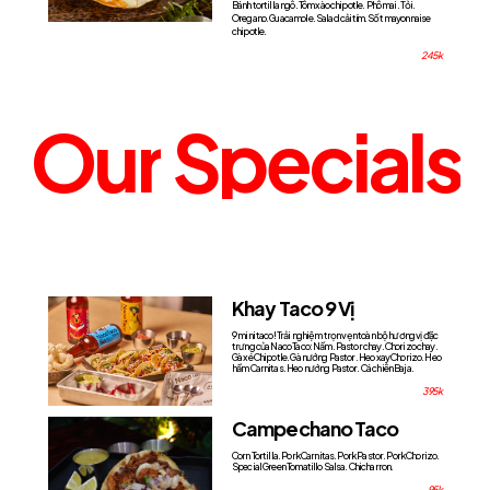
Bánh tortilla ngô. Tôm xào chipotle. Phô mai. Tỏi.
Oregano. Guacamole. Salad cải tím. Sốt mayonnaise
chipotle.
245k
Our
Specials
Khay Taco 9 Vị
9 mini taco! Trải nghiệm trọn vẹn toàn bộ hương vị đặc
trưng của Naco Taco: Nấm. Pastor chay. Chorizo chay.
Gà xé Chipotle. Gà nướng Pastor. Heo xay Chorizo. Heo
hầm Carnitas. Heo nướng Pastor. Cá chiên Baja.
395k
Campechano Taco
Corn Tortilla. Pork Carnitas. Pork Pastor. Pork Chorizo.
Special Green Tomatillo Salsa. Chicharron.
95k