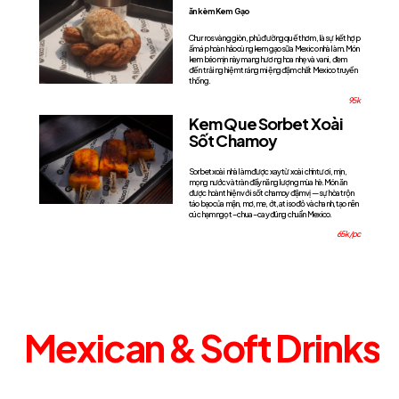
ăn kèm Kem Gạo
Churros vàng giòn, phủ đường quế thơm, là sự kết hợp
ấm áp hoàn hảo cùng kem gạo sữa Mexico nhà làm. Món
kem béo mịn này mang hương hoa nhẹ và vani, đem
đến trải nghiệm tráng miệng đậm chất Mexico truyền
thống.
95k
Kem Que Sorbet Xoài
Sốt Chamoy
Sorbet xoài nhà làm được xay từ xoài chín tươi, mịn,
mọng nước và tràn đầy năng lượng mùa hè. Món ăn
được hoàn thiện với sốt chamoy đậm vị — sự hòa trộn
táo bạo của mận, mơ, me, ớt, atiso đỏ và chanh, tạo nên
cú chạm ngọt – chua – cay đúng chuẩn Mexico.
65k/pc
Mexican
&
Soft
Drinks